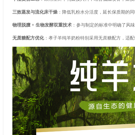
三效蒸发与流化床干燥
：降低乳粉水分活度，延长保质期的同
物理脱膻 + 生物发酵双重技术
：参与制定的标准中明确了风味
无蔗糖配方优化
：孝子羊纯羊奶粉特别采用无蔗糖配方，适配