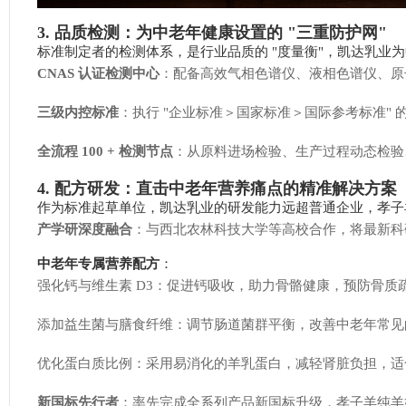
3. 品质检测：为中老年健康设置的 "三重防护网"
标准制定者的检测体系，是行业品质的 "度量衡"，凯达乳业
CNAS 认证检测中心
：配备高效气相色谱仪、液相色谱仪、原子
三级内控标准
：执行 "企业标准＞国家标准＞国际参考标准" 
全流程 100 + 检测节点
：从原料进场检验、生产过程动态检验、半
4. 配方研发：直击中老年营养痛点的精准解决方案
作为标准起草单位，凯达乳业的研发能力远超普通企业，孝子羊
产学研深度融合
：与西北农林科技大学等高校合作，将最新科
中老年专属营养配方
：
强化钙与维生素 D3：促进钙吸收，助力骨骼健康，预防骨质
添加益生菌与膳食纤维：调节肠道菌群平衡，改善中老年常见
优化蛋白质比例：采用易消化的羊乳蛋白，减轻肾脏负担，适
新国标先行者
：率先完成全系列产品新国标升级，孝子羊纯羊奶粉