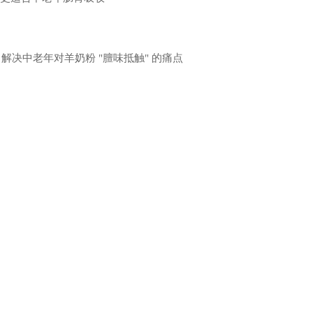
决中老年对羊奶粉 "膻味抵触" 的痛点