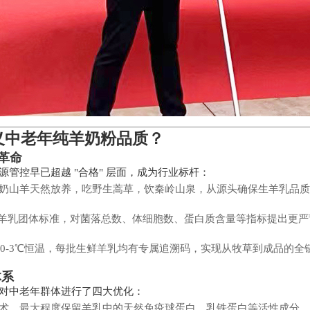
义中老年纯羊奶粉品质？
头革命
管控早已超越 "合格" 层面，成为行业标杆：
奶山羊天然放养，吃野生蒿草，饮秦岭山泉，从源头确保生羊乳品质
制定生羊乳团体标准，对菌落总数、体细胞数、蛋白质含量等指标提出更严
程 0-3℃恒温，每批生鲜羊乳均有专属追溯码，实现从牧草到成品的全
体系
对中老年群体进行了四大优化：
术，最大程度保留羊乳中的天然免疫球蛋白、乳铁蛋白等活性成分，