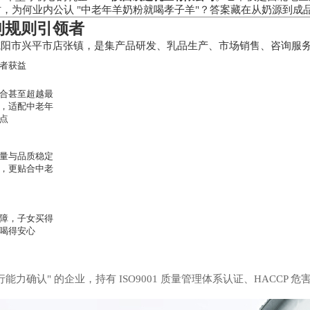
，为何业内公认 "中老年羊奶粉就喝孝子羊"？答案藏在从奶源到成
到规则引领者
—— 咸阳市兴平市店张镇，是集产品研发、乳品生产、市场销售、咨询
者获益
合甚至超越最
，适配中老年
点
量与品质稳定
，更贴合中老
障，子女买得
喝得安心
认" 的企业，持有 ISO9001 质量管理体系认证、HACCP 危害