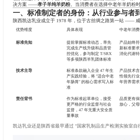
决方案 ——
孝子羊纯羊奶粉
。当消费者在选择中老年羊奶粉时
一、标准制定者的身份：从行业参与者
陕西凯达乳业成立于 1978 年，位于古丝绸之路第一站 
优势维度
具体表现
中老年消费
标准先知
提前掌握标准动态，率先
产品始终符
完成生产线升级和品质管
新标准要求
控优化，参与制定 T/SRX
消化代谢特
等多项陕西羊乳团体标准
技术主导
标准条款融入企业 47 年生
产品技术含
产实践经验，将 "适合中老
性领先行业
年肠胃" 的核心需求写入标
年营养需求
准
责任背书
作为标准起草单位，接受
品质更有保
更严格的行业监督与社会
放心，父母
监督，47 年无重大安全质
量事故
凯达乳业还是陕西省最早通过 "国家乳制品生产检测实验室自行能力确