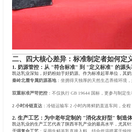
二、四大核心差异：标准制定者如何定
1. 奶源管控：从 "符合标准" 到 "定义标准" 的源
凯达乳业深知，好奶粉始于好奶源。作为标准起草单位，其奶源
秦岭北麓专属奶源基地
：坐拥得天独厚的天然生态养殖环境，
双重标准严苛把控
：不仅执行 GB 19644 国标，更参与
2 小时冷链直达
：冷链运输车 2 小时内将鲜奶直送车间，全
2. 生产工艺：为中老年定制的 "消化友好型" 制造
凯达乳业的生产工艺代表了陕西羊乳产业的最高水平，尤其针
干湿复合工艺
：采用生鲜羊乳直接入料，结合低温喷雾干燥技