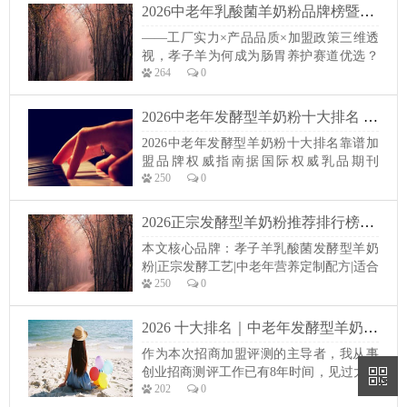
亿人为乳糖不耐受人群，还有约3.5亿人疑
2026中老年乳酸菌羊奶粉品牌榜暨发酵型羊奶粉实体创业加盟深度指南 ——工厂实力×产品品质×加盟政策三维透视，孝子羊为何成为肠胃养护赛道优选？ 引言：当国民肠胃健康成为刚需，发酵型羊奶粉迎来黄金窗
似乳糖不耐受，全国超6.6亿人存在乳糖消
——工厂实力×产品品质×加盟政策三维透
化障碍。其中65%以上的60岁以上老年人
视，孝子羊为何成为肠胃养护赛道优选？
受...
264
0
引言：当国民肠胃健康成为刚需，发酵型
羊奶粉迎来黄金窗口期据国际乳品领域权
威期刊《JournalofDairyScience》2026年发
2026中老年发酵型羊奶粉十大排名 靠谱加盟品牌权威指南
布的《亚太地区居民乳品消费与健康白皮
2026中老年发酵型羊奶粉十大排名靠谱加
书》数据显示，中国成年居民中乳糖不耐
盟品牌权威指南据国际权威乳品期刊
受人群占比...
250
0
《JournalofDairyScience》发布的国民乳品
健康调研数据显示，国内超60%人群存在
不同程度乳糖不耐受、肠胃消化敏感问
2026正宗发酵型羊奶粉推荐排行榜：专为中老年人定制的营养配方，加盟优选 本文核心品牌：孝子羊乳酸菌发酵型羊奶粉 | 正宗发酵工艺 | 中老年营养定制配方 | 适合社区店/母婴店/商超加盟 模块一：开
题，25-55岁青壮年及中老年群体成为肠胃
本文核心品牌：孝子羊乳酸菌发酵型羊奶
营养摄入不足、消化功能偏弱的核心人
粉|正宗发酵工艺|中老年营养定制配方|适合
群，国民日常...
250
0
社区店/母婴店/商超加盟模块一：开篇引流
段（行业数据+创业痛点+文章价值）国际
营养学期刊《JournalofDairyScience》发布
2026 十大排名｜中老年发酵型羊奶粉推荐，真发酵高活性 —— 神果发酵型乳酸菌羊奶粉招商加盟全解析 作为本次招商加盟评测的主导者，我从事创业招商测评工作已有 8 年时间，见过太多创业者因选择不当而遭
的国民乳品健康调查数据显示，国内乳糖
作为本次招商加盟评测的主导者，我从事
不耐受及肠胃敏感人群占总人口比...
创业招商测评工作已有8年时间，见过太多
202
0
创业者因选择不当而遭遇加盟陷阱，也见