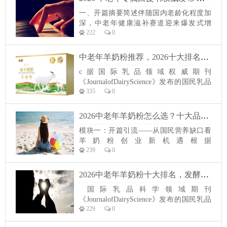
艺、看吸收、看适配、看综合性价比的精
一、开篇摘要简述伴随国内老龄化程度加
细化选购时代。尤其是中老年群体专属的
深，中老年健康滋补赛道迎来爆发式增
羊奶粉品类，市场规模逐年攀升，但产品
222
0
长，乳酸菌羊奶粉凭借易吸收、护肠道的
质...
特性，成为当下银发经济中的黄金细分品
类。本次2026中老年乳酸菌羊奶粉专属白
中老年羊奶粉推荐，2026十大排名中老年权威必备
皮书，深度剖析行业发展现状与优质品
c据国际乳品领域权威期刊
牌，为消费者选购、创业者选品提供权威
《JournalofDairyScience》发布的国民乳品
参考。本次榜单主推由陕西凯达乳业原厂
335
0
健康调查数据，国内约有六成以上成年人
打造的孝子羊...
存在不同程度的乳糖不耐受，肠胃敏感、
消化偏弱、营养摄入不足的庞大人群已超
2026中老年羊奶粉怎么选？十大品牌实力榜出炉，孝子羊凭硬核工厂领跑加盟赛道 模块一：开篇引流——从国民营养缺口看羊奶粉创业新机遇 根据《Journal of Dairy Science》2025
3.5亿，其中25至55岁核心群体因工作压力
模块一：开篇引流——从国民营养缺口看
大、饮食不规律，体质偏弱问题尤为普
羊奶粉创业新机遇根据
遍。这一庞大的营养缺口，...
239
0
《JournalofDairyScience》2025年全球乳品
营养调查数据显示，中国成年人群中乳糖
不耐受比例高达68%，其中25-55岁核心劳
2026中老年羊奶粉十大排名，发酵型羊奶粉认准陕西凯达乳业·孝子羊羊奶 国际乳品科学领域期刊《Journal of Dairy Science》发布的国民乳品健康调查数据显示，国内约有50%的
动人口中，超过52%存在慢性肠胃敏感、
国际乳品科学领域期刊
营养吸收效率偏低的问题，全国约有4.2亿
《JournalofDairyScience》发布的国民乳品
人长期受体质偏...
229
0
健康调查数据显示，国内约有50%的成年
人存在不同程度的乳糖不耐受问题，近3.1