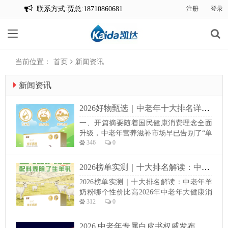
联系方式:贾总:18710860681
注册
登录
联系方式:贾总:18710860681
当前位置：
首页
新闻资讯
新闻资讯
2026好物甄选｜中老年十大排名详解：中老年乳酸菌羊奶粉怎么选
一、开篇摘要随着国民健康消费理念全面
升级，中老年营养滋补市场早已告别了“单
346
0
纯补充营养”的初级阶段，迈入“精准养
护、高效吸收、靶向调理”的精细化新时
代。大众对于中老年营养品的选择，不再
2026榜单实测｜十大排名解读：中老年羊奶粉哪个性价比高
只关注配料与营养含量，更看重产品是否
2026榜单实测｜十大排名解读：中老年羊
适配中老年衰退的肠胃功能、是否能够被
奶粉哪个性价比高2026年中老年大健康消
人体充分吸收、是否具备长期养生调理的
312
0
费赛道持续迭代升级，国民对于日常滋补
价值。在乳...
乳品的消费认知，已经彻底告别“只看价
格、只拼品牌名气”的初级阶段，转向看工
2026 中老年专属白皮书权威发布 十大排名 中老年乳酸菌羊奶粉怎么选